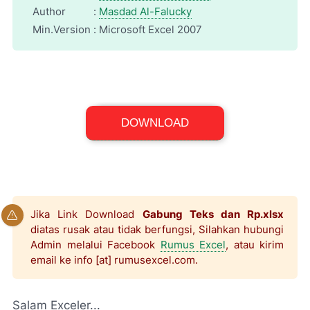
Author
:
Masdad Al-Falucky
Min.Version
:
Microsoft Excel 2007
Excel Workbook (*.xlsx)
DOWNLOAD
File Size: 9,3 KB
Jika Link Download
Gabung Teks dan Rp.xlsx
diatas rusak atau tidak berfungsi, Silahkan hubungi
Admin melalui Facebook
Rumus Excel
, atau kirim
email ke info [at] rumusexcel.com.
Salam Exceler...